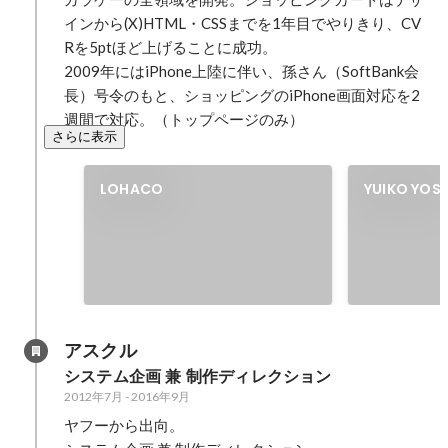
インから(X)HTML・CSSまでを1年目でやりきり、CV
Rを5ptほど上げることに成功。

2009年にはiPhone上陸に伴い、孫さん（SoftBank会
長）号令のもと、ショッピングのiPhone画面対応を2
週間で対応。（トップページのみ）
さらに表示
LOHACO
YUIKO YOS
アスクル
システム企画 兼 制作ディレクション
2012年7月
-
2016年9月
ヤフーから出向。
