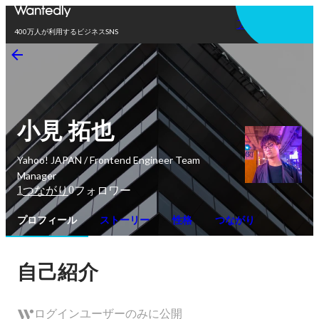
アプリを使う
400万人が利用するビジネスSNS
小見 拓也
Yahoo! JAPAN / Frontend Engineer Team
Manager
1
0
つながり
フォロワー
プロフィール
ストーリー
性格
つながり
自己紹介
ログインユーザーのみに公開