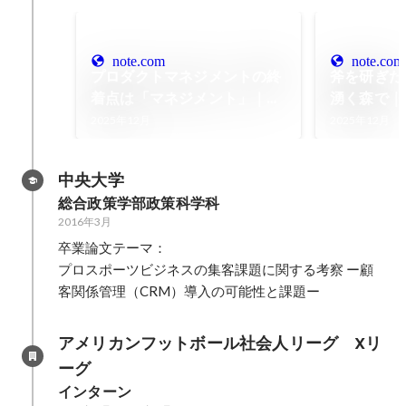
note.com
note.com
プロダクトマネジメントの終
斧を研ぎた
着点は「マネジメント」｜チ
湧く森で｜
ャンタマ
2025年12月
2025年12月
中央大学
総合政策学部政策科学科
2016年3月
卒業論文テーマ：

プロスポーツビジネスの集客課題に関する考察 ー顧
客関係管理（CRM）導入の可能性と課題ー
アメリカンフットボール社会人リーグ　Xリ
ーグ
インターン