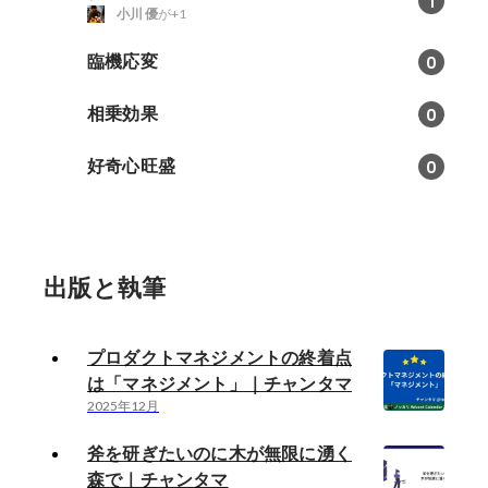
1
小川 優
が+1
臨機応変
0
相乗効果
0
好奇心旺盛
0
出版と執筆
プロダクトマネジメントの終着点
は「マネジメント」｜チャンタマ
2025年12月
斧を研ぎたいのに木が無限に湧く
森で｜チャンタマ