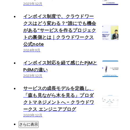
2025年12月
インボイス制度で、クラウドワー
クスはどう変わる？“誰にでも機会
がある”サービスを作るプロジェク
トの裏側とは｜クラウドワークス
公式note
2024年9月
インボイス対応を経て感じたPjMと
PdMの違い
2023年12月
サービスの成長モデルを定義し、
「森も見ながら木を見る」プロダ
クトマネジメントへ - クラウドワ
ークス エンジニアブログ
2020年12月
さらに表示