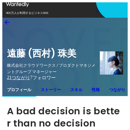
アプリを使う
400万人が利用するビジネスSNS
遠藤 (西村) 珠美
株式会社クラウドワークス / プロダクトマネジメ
ントグループ マネージャー
21
7
つながり
フォロワー
プロフィール
ストーリー
スキル
性格
つながり
A bad decision is bette
r than no decision