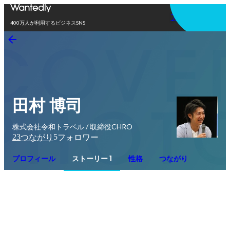
アプリを使う
400万人が利用するビジネスSNS
田村 博司
株式会社令和トラベル / 取締役CHRO
23
5
つながり
フォロワー
プロフィール
ストーリー 1
性格
つながり