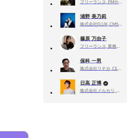
フリーランス, PMやマーケターなどなどやってる個人事業主
浦野 美乃莉
株式会社FLUX, CMS事業本部
篠原 万由子
フリーランス, 業務委託
保科 一男
株式会社リチカ, CEO室 事業開発
日高 正博
株式会社メルカリ, メルペイ エキスパート（Android）