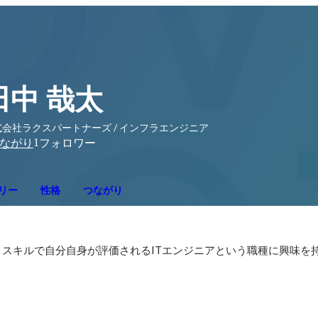
田中 哉太
式会社ラクスパートナーズ / インフラエンジニア
1
ながり
フォロワー
リー
性格
つながり
スキルで自分自身が評価されるITエンジニアという職種に興味を