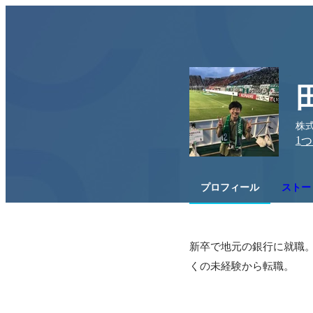
株
1
つ
プロフィール
ストー
新卒で地元の銀行に就職。
くの未経験から転職。