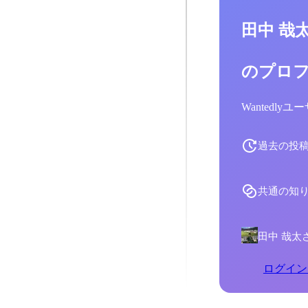
田中 哉
のプロ
Wantedl
過去の投
共通の知
田中 哉太
ログイン