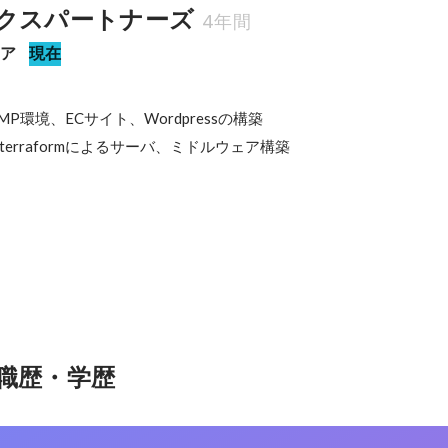
クスパートナーズ
4年間
ニア
現在
P環境、ECサイト、Wordpressの構築

er、terraformによるサーバ、ミドルウェア構築
職歴・学歴