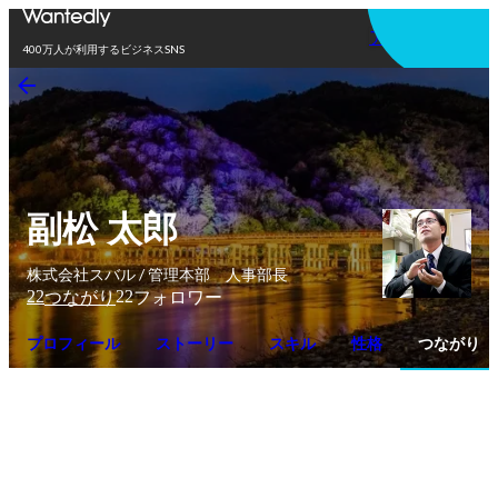
アプリを使う
400万人が利用するビジネスSNS
副松 太郎
株式会社スバル / 管理本部 人事部長
22
22
つながり
フォロワー
プロフィール
ストーリー
スキル
性格
つながり