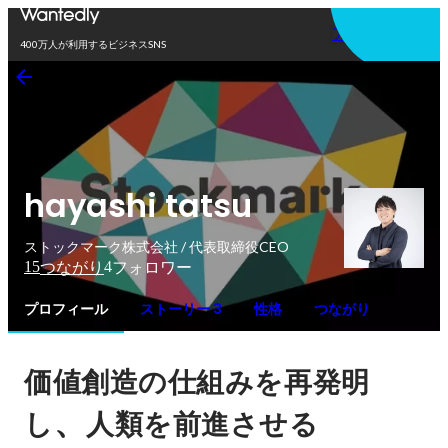
アプリを使う
400万人が利用するビジネスSNS
hayashi tatsu
ストックマーク株式会社 / 代表取締役CEO
15
4
つながり
フォロワー
プロフィール
ストーリー 3
性格
つながり
価値創造の仕組みを再発明
、
し
人類を前進させる