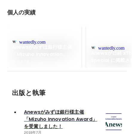
個人の実績
wantedly.com
Anewsがみずほ銀行様主催
wantedly.com
Anewsが日経 xTE
「Mizuho Innovation
Special に掲載
Award」を受賞しました！
2018年7月
出版と執筆
Anewsがみずほ銀行様主催
「Mizuho Innovation Award」
を受賞しました！
2018年7月