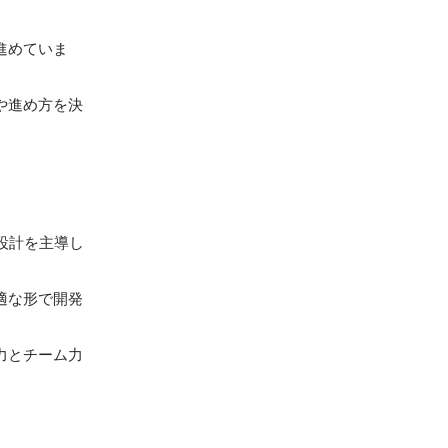
進めていま
や進め方を決
設計を主導し
適な形で開発
力とチーム力