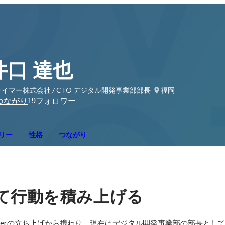
井口 達也
イマー株式会社 / CTO デジタル開発事業部部長
福岡
19
つながり
フォロワー
リー
性格
つながり
て行動を積み上げる
imberの立ち上げから携わり、現在はデジタル開発事業部の部長とし