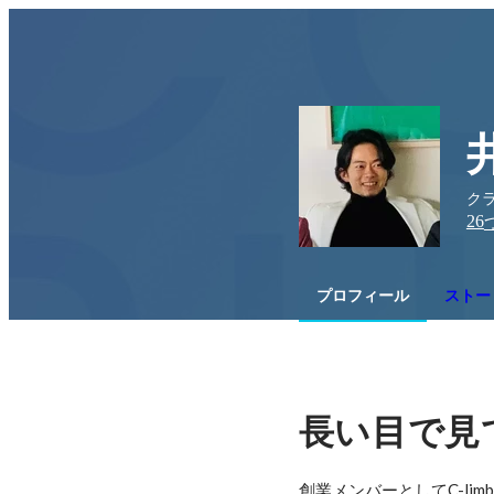
クラ
26
プロフィール
ストー
長い目で見
創業メンバーとしてC-l