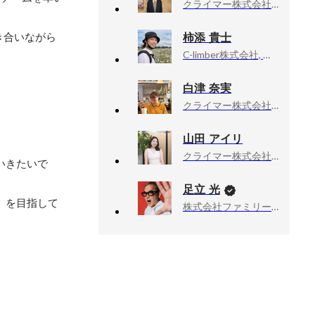
クライマー株式会社, エンジニア
柿添 貴士
き合いながら
C-limber株式会社, シニアエンジニア
白津 奈実
クライマー株式会社, エンジニア
山田 アイリ
クライマー株式会社, Liwoy.
いきたいで
足立 光
」を目指して
株式会社ファミリーマート, チーフ・マーケティング・オフィサー（CMO）