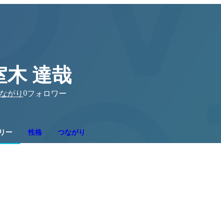
室木 達哉
0
ながり
フォロワー
リー
性格
つながり