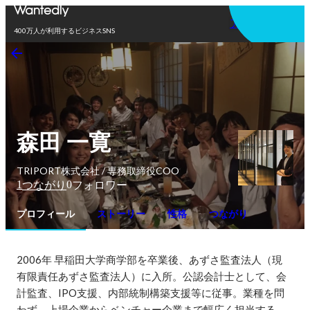
アプリを使う
400万人が利用するビジネスSNS
森田 一寛
TRIPORT株式会社 / 専務取締役COO
1
0
つながり
フォロワー
プロフィール
ストーリー
性格
つながり
2006年 早稲田大学商学部を卒業後、あずさ監査法人（現 
有限責任あずさ監査法人）に入所。公認会計士として、会
計監査、IPO支援、内部統制構築支援等に従事。業種を問
わず、上場企業からベンチャー企業まで幅広く担当する。