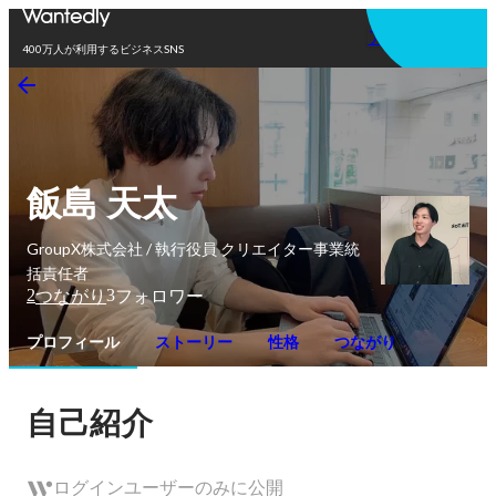
アプリを使う
400万人が利用するビジネスSNS
飯島 天太
GroupX株式会社 / 執行役員 クリエイター事業統
括責任者
2
3
つながり
フォロワー
プロフィール
ストーリー
性格
つながり
自己紹介
ログインユーザーのみに公開