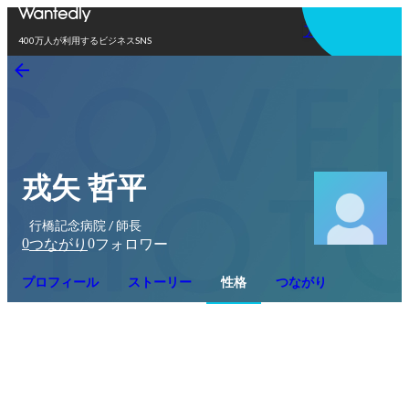
アプリを使う
400万人が利用するビジネスSNS
戎矢 哲平
行橋記念病院 / 師長
0
0
つながり
フォロワー
プロフィール
ストーリー
性格
つながり