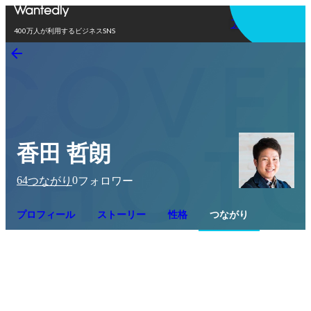
アプリを使う
400万人が利用するビジネスSNS
香田 哲朗
64
0
つながり
フォロワー
プロフィール
ストーリー
性格
つながり