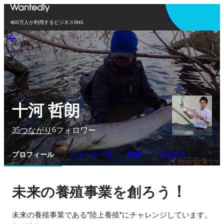
アプリを使う
400万人が利用するビジネスSNS
十河 哲朗
35
6
つながり
フォロワー
プロフィール
ストーリー 3
性格
つながり
！
未来の養殖事業を創ろう
未来の養殖事業である"陸上養殖"にチャレンジしています。