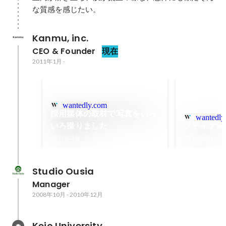
な質感を感じたい。
Kanmu, inc.
CEO & Founder
現在
2011年1月
-
wantedly.com
採用媒体の取材で写真をいろ
wantedly
いろ撮りました
メディア掲
2017年2月
2016年9月
Studio Ousia
Manager
2008年10月
-
2010年12月
Keio University