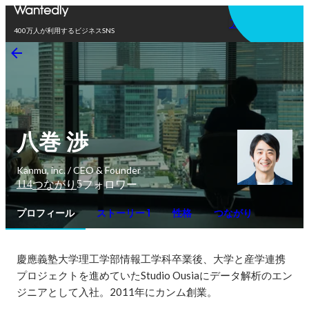
アプリを使う
400万人が利用するビジネスSNS
八巻 渉
Kanmu, inc. / CEO & Founder
114
5
つながり
フォロワー
プロフィール
ストーリー 1
性格
つながり
慶應義塾大学理工学部情報工学科卒業後、大学と産学連携
プロジェクトを進めていたStudio Ousiaにデータ解析のエン
ジニアとして入社。2011年にカンム創業。