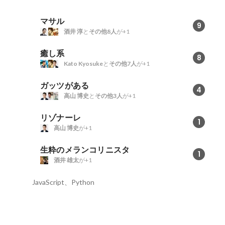
マサル
9
酒井 淳
と
その他8人
が+1
癒し系
8
Kato Kyosuke
と
その他7人
が+1
ガッツがある
4
高山 博史
と
その他3人
が+1
リゾナーレ
1
高山 博史
が+1
生粋のメランコリニスタ
1
酒井 雄太
が+1
JavaScript、Python