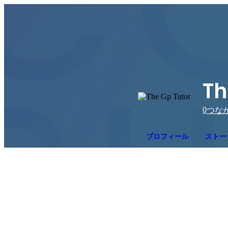
Th
0
つな
プロフィール
ストー