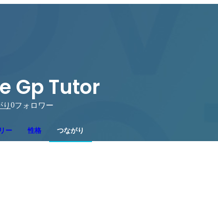
e Gp Tutor
0
がり
フォロワー
リー
性格
つながり