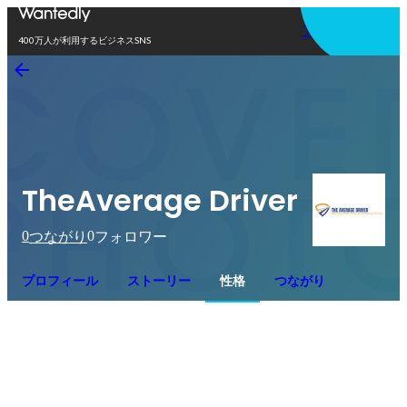
アプリを使う
400万人が利用するビジネスSNS
TheAverage Driver
0
0
つながり
フォロワー
プロフィール
ストーリー
性格
つながり