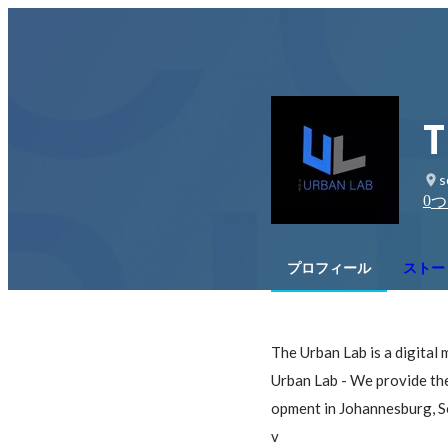
T
s
0
つ
プロフィール
ストー
The Urban Lab is a digital
Urban Lab - We provide th
opment in Johannesburg, So
v