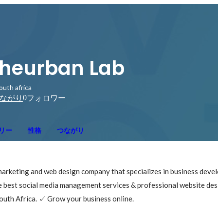
heurban Lab
outh africa
0
ながり
フォロワー
リー
性格
つながり
 marketing and web design company that specializes in business deve
e best social media management services & professional website des
uth Africa. ✓ Grow your business online.
