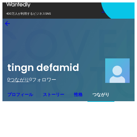
アプリを使う
400万人が利用するビジネスSNS
tingn defamid
0
0
つながり
フォロワー
プロフィール
ストーリー
性格
つながり