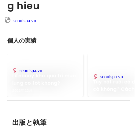
g hieu
seoulspa.vn
個人の実績
seoulspa.vn
Lifebuoy kho qua tri mun
seoulspa.vn
Tẩy nốt ruồi có 
lung co tot khong?
cá không? Cách
2023年12月
sóc sau khi tẩy
出版と執筆