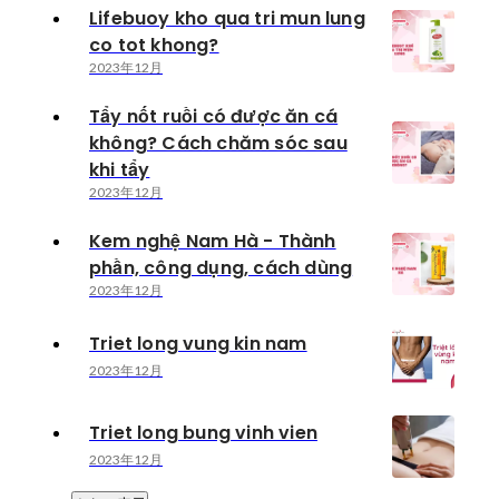
Lifebuoy kho qua tri mun lung
co tot khong?
2023年12月
Tẩy nốt ruồi có được ăn cá
không? Cách chăm sóc sau
khi tẩy
2023年12月
Kem nghệ Nam Hà - Thành
phần, công dụng, cách dùng
2023年12月
Triet long vung kin nam
2023年12月
Triet long bung vinh vien
2023年12月