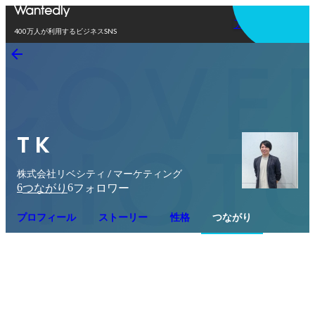
アプリを使う
400万人が利用するビジネスSNS
T K
株式会社リベシティ / マーケティング
6
6
つながり
フォロワー
プロフィール
ストーリー
性格
つながり