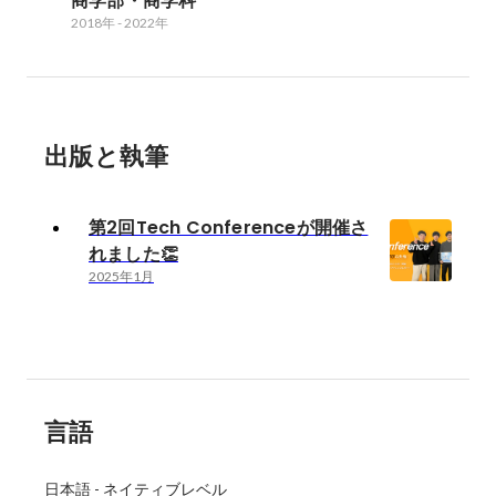
商学部・商学科
2018年
-
2022年
出版と執筆
第2回Tech Conferenceが開催さ
れました👏
2025年1月
言語
日本語
-
ネイティブレベル