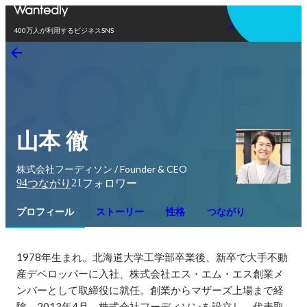
アプリを使う
400万人が利用するビジネスSNS
山本 徹
株式会社フーディソン / Founder & CEO
94
21
つながり
フォロワー
プロフィール
ストーリー
性格
つながり
1978年生まれ。北海道大学工学部卒業後、新卒で大手不動
産デベロッパーに入社、株式会社エス・エム・エス創業メ
ンバーとして取締役に就任。創業からマザーズ上場まで経
験。2013年4月、株式会社フーディソンを設立し、代表取