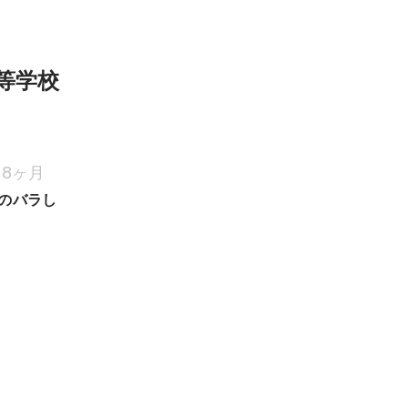
等学校
8ヶ月
のバラし