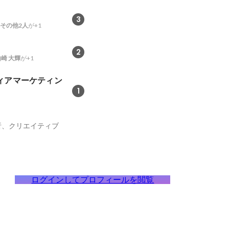
3
その他2人
が+1
2
崎 大輝
が+1
ィアマーケティン
1
析、クリエイティブ
ログインしてプロフィールを閲覧