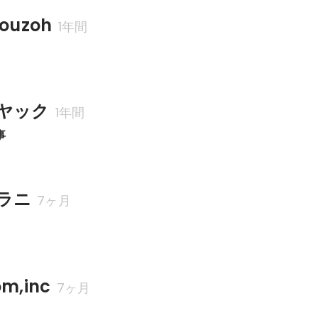
uzoh
1年間
ヤック
1年間
事
ラニ
7ヶ月
m,inc
7ヶ月