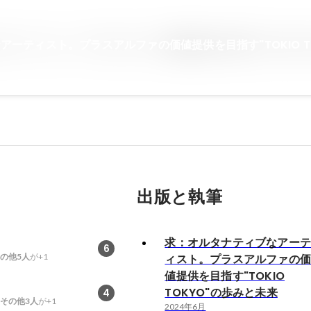
ーティスト。プラスアルファの価値提供を目指す"TOKIO TO
出版と執筆
求：オルタナティブなアー
6
の他5人
が+1
ィスト。プラスアルファの
値提供を目指す"TOKIO
TOKYO"の歩みと未来
4
その他3人
が+1
2024年6月