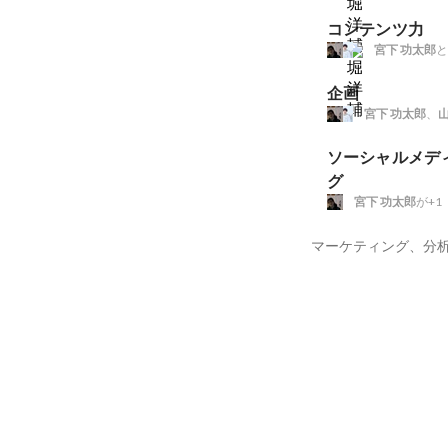
コンテンツ力
宮下 功太郎
と
企画
宮下 功太郎
、
山
ソーシャルメデ
グ
宮下 功太郎
が+1
マーケティング、分