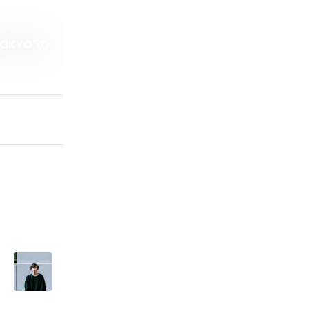
KYO"の
テ
価