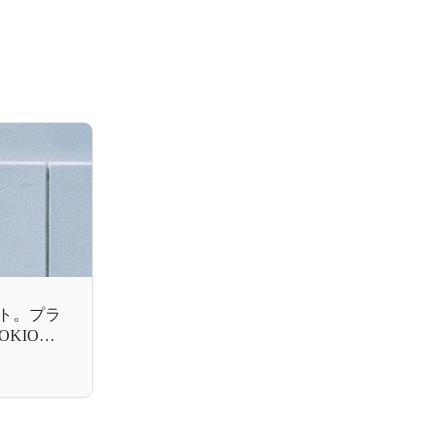
ト。プラ
KIO