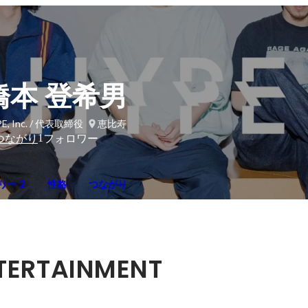
橋本 登希男
E, Inc. / 代表取締役
恵比寿
1
つながり
フォロワー
リー 2
性格
つながり
TERTAINMENT