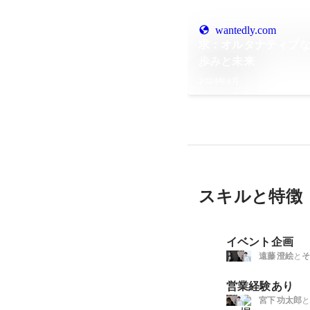
wantedly.com
求：オルタナティブなア
歩みと未来
2024年6月
スキルと特徴
イベント企画
遠藤 澄絵
と
そ
営業経験あり
宮下 功太郎
と