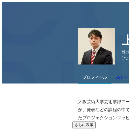
株式
1
つ
プロフィール
ストー
大阪芸術大学芸術学部アー
が、発表などの課程の中
たプロジェクションマッピン
さらに表示