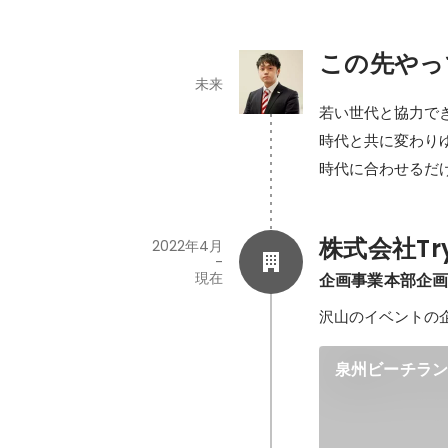
この先やっ
未来
若い世代と協力でき
時代と共に変わり
時代に合わせるだ
株式会社Try
2022年4月
-
現在
企画事業本部企
沢山のイベントの
泉州ビーチラ