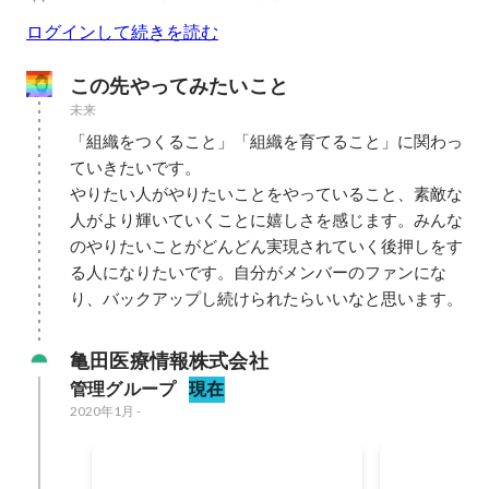
ログインして続きを読む
この先やってみたいこと
未来
「組織をつくること」「組織を育てること」に関わっ
ていきたいです。

やりたい人がやりたいことをやっていること、素敵な
人がより輝いていくことに嬉しさを感じます。みんな
のやりたいことがどんどん実現されていく後押しをす
る人になりたいです。自分がメンバーのファンにな
り、バックアップし続けられたらいいなと思います。
亀田医療情報株式会社
管理グループ
現在
2020年1月
-
サーベイシステム導入
労務システ