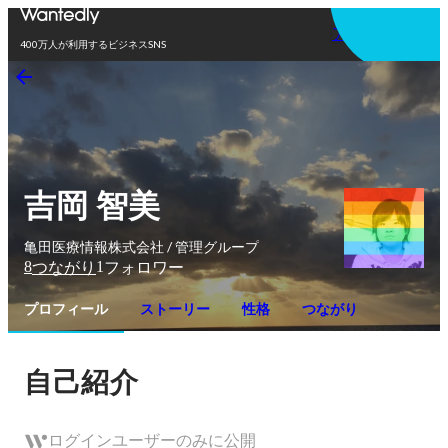
アプリを使う
400万人が利用するビジネスSNS
吉岡 智美
亀田医療情報株式会社 / 管理グループ
8
1
つながり
フォロワー
プロフィール
ストーリー
性格
つながり
自己紹介
ログインユーザーのみに公開