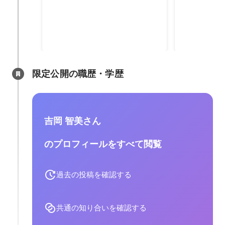
2022年2月
2020年11月
-
2
限定公開の職歴・学歴
吉岡 智美さん
のプロフィールをすべて閲覧
過去の投稿を確認する
共通の知り合いを確認する