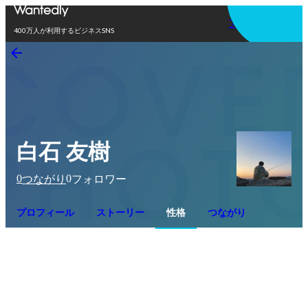
アプリを使う
400万人が利用するビジネスSNS
白石 友樹
0
0
つながり
フォロワー
プロフィール
ストーリー
性格
つながり