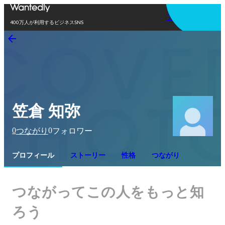
アプリを使う
400万人が利用するビジネスSNS
笠倉 知弥
0
0
つながり
フォロワー
プロフィール
ストーリー
性格
つながり
つながってこの人をもっと知
ろう