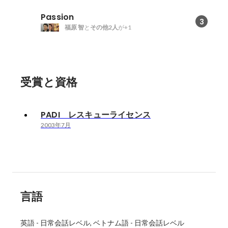
Passion
3
福原 智
と
その他2人
が+1
受賞と資格
PADI レスキューライセンス
2003年7月
言語
英語
-
日常会話レベル
ベトナム語
-
日常会話レベル