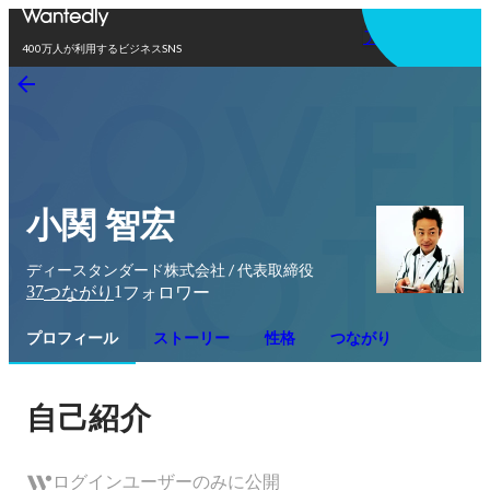
アプリを使う
400万人が利用するビジネスSNS
小関 智宏
ディースタンダード株式会社 / 代表取締役
37
1
つながり
フォロワー
プロフィール
ストーリー
性格
つながり
自己紹介
ログインユーザーのみに公開