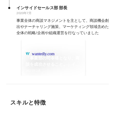
インサイドセールス部 部長
2020年7月
事業全体の商談マネジメントを主として、商談機会創
出やナーチャリング施策、マーケティング領域含めた
全体の戦略/企画や組織運営を行なっていました
wantedly.com
「事業部の司令塔となり、商
談を成功させること。」イン
サイドセールス部長が語るチ
2021年2月
ームの未来図 | BUSINESS
スキルと特徴