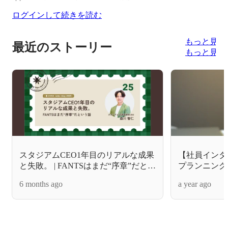
ログインして続きを読む
もっと見る
最近のストーリー
もっと見る
スタジアムCEO1年目のリアルな成果
【社員インタ
と失敗。 | FANTSはまだ“序章”だとい
プランニング
う話
業界→オンラ
6 months ago
a year ago
ーへの挑戦