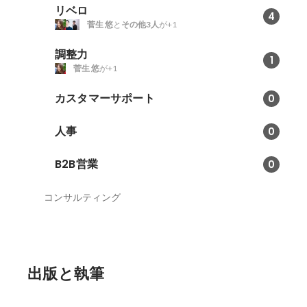
リベロ
4
菅生 悠
と
その他3人
が+1
調整力
1
菅生 悠
が+1
カスタマーサポート
0
人事
0
B2B営業
0
コンサルティング
出版と執筆