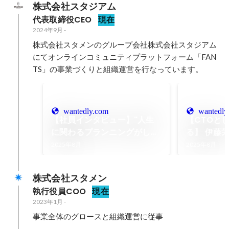
株式会社スタジアム
代表取締役CEO
現在
2024年9月
-
株式会社スタメンのグループ会社株式会社スタジアム
にてオンラインコミュニティプラットフォーム「FAN
TS」の事業づくりと組織運営を行なっています。
wantedly.com
wantedly
【社員インタビュー】"人生
【CTOと
に関わるプランニングがした
る】 伊藤
い"。ブライダル業界→オン
一樹（VPo
2025年8月
2025年8月
ラインサロンディレクターへ
の挑戦
株式会社スタメン
執行役員COO
現在
2023年1月
-
事業全体のグロースと組織運営に従事