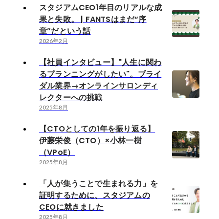
スタジアムCEO1年目のリアルな成
果と失敗。 | FANTSはまだ“序
章”だという話
2026年2月
【社員インタビュー】"人生に関わ
るプランニングがしたい"。ブライ
ダル業界→オンラインサロンディ
レクターへの挑戦
2025年8月
【CTOとしての1年を振り返る】
伊藤栄俊（CTO）×小林一樹
（VPoE）
2025年8月
「人が集うことで生まれる力」を
証明するために、スタジアムの
CEOに就きました
2025年8月