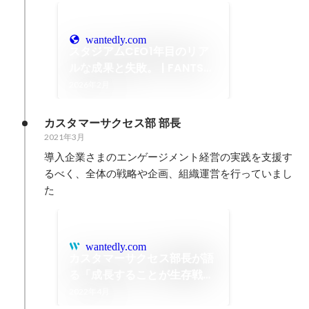
wantedly.com
スタジアムCEO1年目のリア
ルな成果と失敗。 | FANTSは
まだ“序章”だという話
2026年2月
カスタマーサクセス部 部長
2021年3月
導入企業さまのエンゲージメント経営の実践を支援す
るべく、全体の戦略や企画、組織運営を行っていまし
た
wantedly.com
カスタマーサクセス部長が語
る「成長することが生存戦
略」の醍醐味
2022年4月