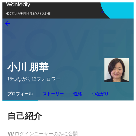
アプリを使う
400万人が利用するビジネスSNS
小川 朋華
15
12
つながり
フォロワー
プロフィール
ストーリー
性格
つながり
自己紹介
ログインユーザーのみに公開