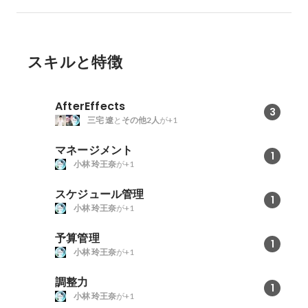
スキルと特徴
AfterEffects
3
三宅 遼
と
その他2人
が+1
マネージメント
1
小林 玲王奈
が+1
スケジュール管理
1
小林 玲王奈
が+1
予算管理
1
小林 玲王奈
が+1
調整力
1
小林 玲王奈
が+1