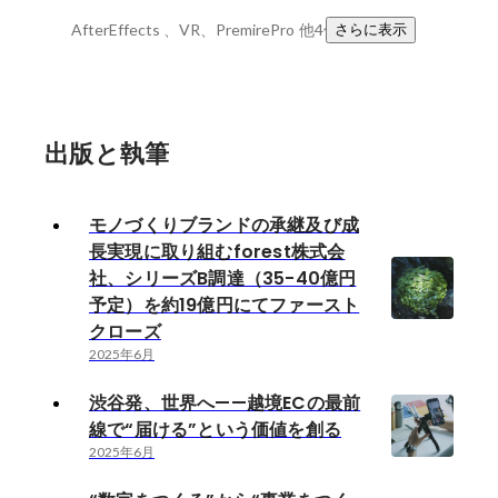
AfterEffects 、VR、PremirePro
他4件
さらに表示
出版と執筆
モノづくりブランドの承継及び成
長実現に取り組むforest株式会
社、シリーズB調達（35-40億円
予定）を約19億円にてファースト
クローズ
2025年6月
渋谷発、世界へ——越境ECの最前
線で“届ける”という価値を創る
2025年6月