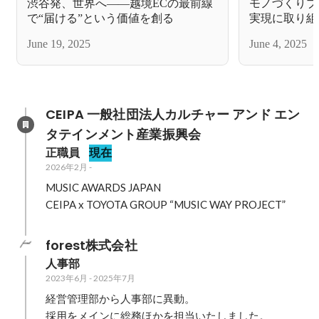
渋谷発、世界へ——越境ECの最前線
モノづくりブ
で“届ける”という価値を創る
実現に取り組む
ーズB調達（3
June 19, 2025
June 4, 2025
億円にてファ
CEIPA 一般社団法人カルチャー アンド エン
タテインメント産業振興会
正職員
現在
2026年2月
-
MUSIC AWARDS JAPAN

CEIPA x TOYOTA GROUP “MUSIC WAY PROJECT”
forest株式会社
人事部
2023年6月
-
2025年7月
経営管理部から人事部に異動。

採用をメインに総務ほかを担当いたしました。