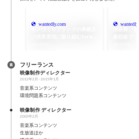
wantedly.com
wantedly
モノづくりブランドの承継及
渋谷発、世
び成長実現に取り組むforest
最前線で“
株式会社、シリーズB調達
を創る
2025年6月
2025年6月
（35-40億円予定）を約19億
円にてファーストクローズ
フリーランス
映像制作ディレクター
2012年2月
-
2015年1月
音楽系コンテンツ

環境問題系コンテンツ
映像制作 ディレクター
2003年2月
音楽系コンテンツ

生放送ほか
