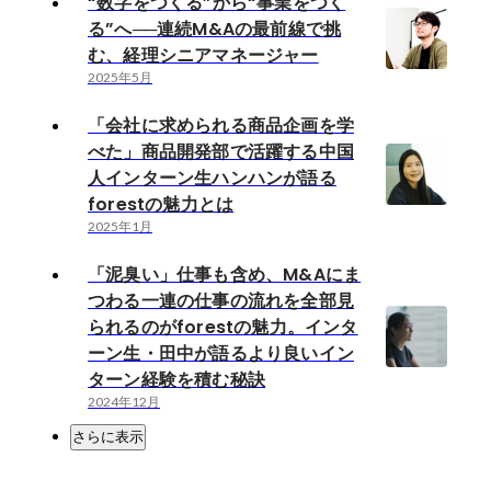
“数字をつくる”から“事業をつく
る”へ──連続M&Aの最前線で挑
む、経理シニアマネージャー
2025年5月
「会社に求められる商品企画を学
べた」商品開発部で活躍する中国
人インターン生ハンハンが語る
forestの魅力とは
2025年1月
「泥臭い」仕事も含め、M&Aにま
つわる一連の仕事の流れを全部見
られるのがforestの魅力。インタ
ーン生・田中が語るより良いイン
ターン経験を積む秘訣
2024年12月
さらに表示