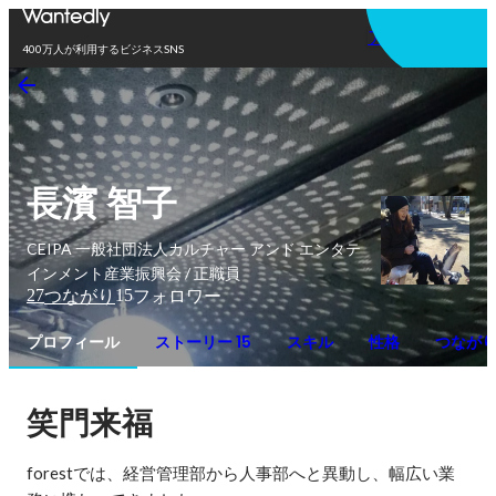
アプリを使う
400万人が利用するビジネスSNS
長濱 智子
CEIPA 一般社団法人カルチャー アンド エンタテ
インメント産業振興会 / 正職員
27
15
つながり
フォロワー
プロフィール
ストーリー 15
スキル
性格
つなが
笑門来福
forestでは、経営管理部から人事部へと異動し、幅広い業