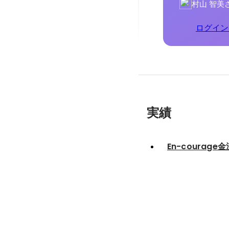
村山 智美
ログイン
実績
En-courage金