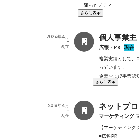
狙ったメディ
さらに表示
個人事業主
2024年4月
-
現在
広報・PR
現在
複業実績として、
っています。

企業および事業認
さらに表示
ネットプロ
2018年4月
-
現在
マーケティング 
【マーケティンググ
■広報PR
