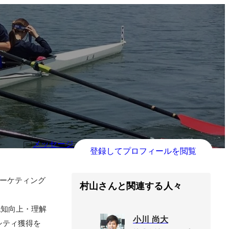
メッセージ
登録してプロフィールを閲覧
マーケティング
村山さんと関連する人々
認知向上・理解
小川 尚大
シティ獲得を