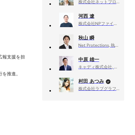
株式会社ネットプロテクションズ, マーケティンググループ カタリスト
河西 遼
株式会社NPファイナンス, 代表取締役
秋山 瞬
Net Protections, 執行役員
広報支援を担
中原 雄一
キャディ株式会社, CS・オペレーションマネージャー
行を推進。
村田 あつみ
株式会社ラブグラフ, Co-founder & CCO