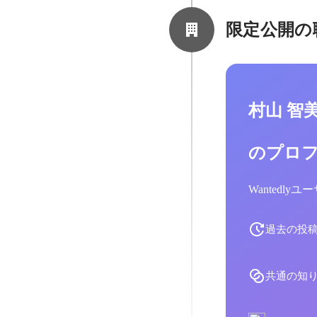
限定公開の
村山 智
のプロ
Wantedl
過去の投
共通の知