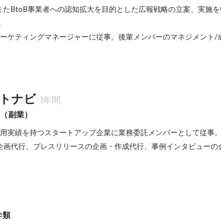
またBtoB事業者への認知拡大を目的とした広報戦略の立案、実施


りマーケティングマネージャーに従事。後輩メンバーのマネジメント/
トナビ
1年間
）（副業）
運用実績を持つスタートアップ企業に業務委託メンバーとして従事。Insta
トの企画代行、プレスリリースの企画・作成代行、事例インタビューの
学類