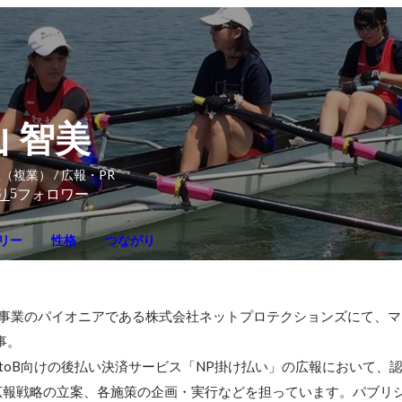
 智美
（複業） / 広報・PR
5
り
フォロワー
リー
性格
つながり
）事業のパイオニアである株式会社ネットプロテクションズにて、
。

toB向けの後払い決済サービス「NP掛け払い」の広報において、
広報戦略の立案、各施策の企画・実行などを担っています。パブリ