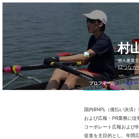
村山
個人事業主
12
つなが
プロフィール
ストー
国内BNPL（後払い決済
および広報・PR業務に従事
コーポレート広報およびB
促進を主目的とし、年間