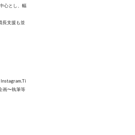
を中心とし、幅
成長支援も並
gram.Ti
企画〜執筆等