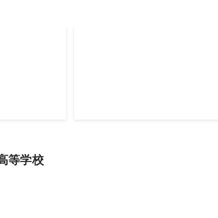
生作曲コンクー
En-courage金沢
門最優秀賞
高等学校