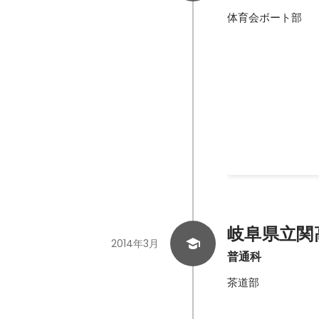
体育会ボート部
岐阜県小中学
ル 器楽曲部
岐阜県立関
2014年3月
普通科
茶道部