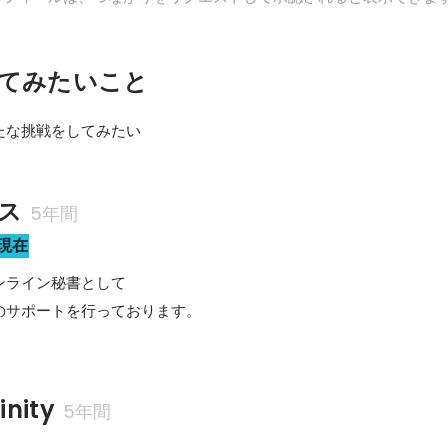
てみたいこと
たな挑戦をしてみたい
ス
5年間
現在
ライン秘書として

のサポートを行っております。
nity
5年間