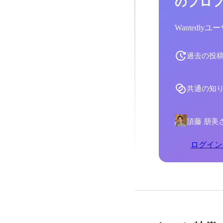
のプロ
Wantedl
過去の投
共通の知
須藤 朋美
ログイン