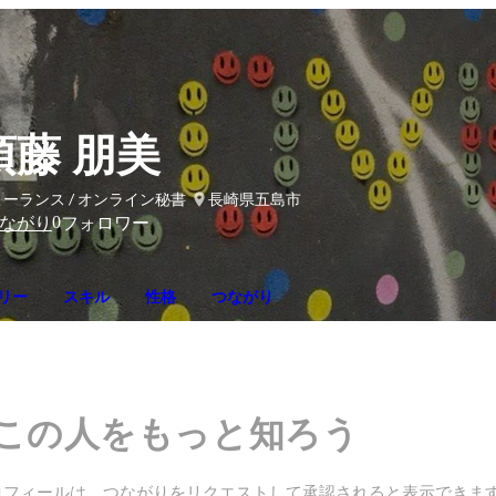
須藤 朋美
ーランス / オンライン秘書
長崎県五島市
0
ながり
フォロワー
リー
スキル
性格
つながり
この人をもっと知ろう
ロフィールは、つながりをリクエストして承認されると表示できま