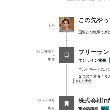
この先やっ
未来
国際的な職場で新
フリーラン
2020年10月
-
現在
オンライン秘書
フルリモートのオン
２つの事業者さま
さらに表示
株式会社infi
2021年4月
-
現在
英会話講師
現在