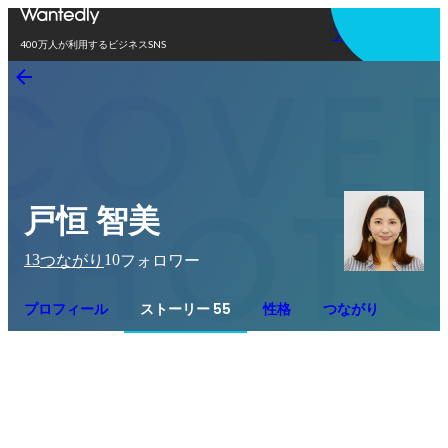
アプリを使う
400万人が利用するビジネスSNS
戸恒 智美
13
10
つながり
フォロワー
プロフィール
ストーリー 55
性格
つながり