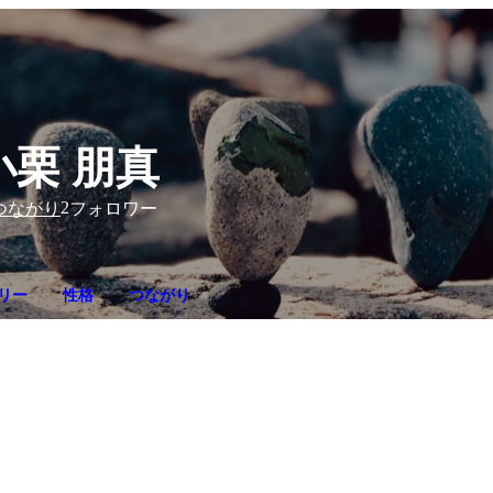
小栗 朋真
2
つながり
フォロワー
リー
性格
つながり