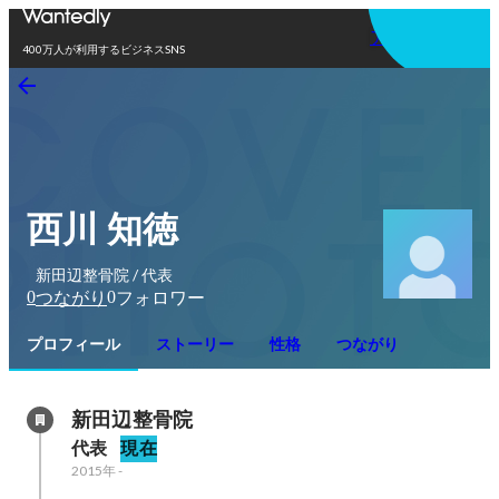
アプリを使う
400万人が利用するビジネスSNS
西川 知徳
新田辺整骨院 / 代表
0
0
つながり
フォロワー
プロフィール
ストーリー
性格
つながり
新田辺整骨院
代表
現在
2015年
-