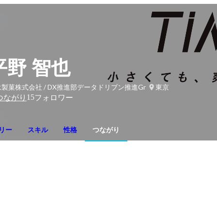
平野 智也
製菓株式会社 / DX推進部データドリブン推進Gr
東京
15
つながり
フォロワー
リー
スキル
性格
つながり