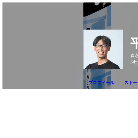
森永
34
プロフィール
ストー