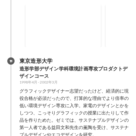
デザイナー
2006年度グッドデザイン賞
2006年6月
国際デザイン
た、エレファ
さんに口説か
2005年3月
-
20
ントデザイン
電でのクラウ
先駆けとなる
東京造形大学
行なっていて
造形学部デザイン学科環境計画専攻プロダクトデ
クトの成功の
ザインコース
た。 ところが、事業の状況からま
1998年4月
-
2002年3月
ったく未経験
に。慣れない
グラフィックデザイナー志望だったけど、経済的に現
社キャラバン
役合格が必須だったので、打算的な理由でより倍率の
ディレクショ
低い環境デザイン専攻に入学。家電のデザインとかを
れまでのキャ
しつつ、こっそりグラフィックの授業に出たりして作
ない環境にも
品を作りためた。ゼミでは、サステナブルデザインの
した。
第一人者である益田文和先生の薫陶を受け、サステナ
ブルデザインやエコデザインを研究。