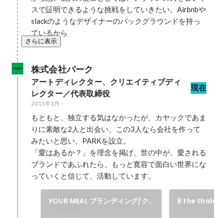
スで証明できるような挑戦をしていきたい。Airbnbや
slackのようなデザイナーのバックグラウンドを持っ
ているから
さらに表示
株式会社パーク
アートディレクター、クリエイティブディ
現在
レクター／代表取締役
2015年1月
-
もともと、独立する気はなかったが、カヤックであま
りに素敵な2人と出会い、この3人なら会社を作って
みたいと思い、PARKを設立。

「愛はあるか？」を理念を掲げ、世の中が、愛される
ブランドであふれたら、もっと寛容で面白い世界にな
っていくと信じて、活動しています。
YOUR MEAL ブランディング/ク
8 the tha
リエイティブディレクションを担
ブディレク