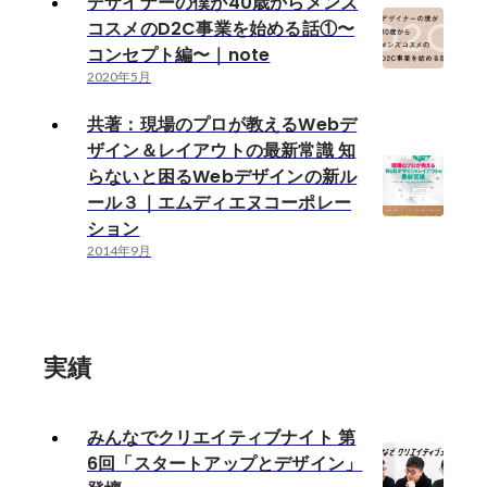
デザイナーの僕が40歳からメンズ
コスメのD2C事業を始める話①〜
コンセプト編〜｜note
2020年5月
共著：現場のプロが教えるWebデ
ザイン＆レイアウトの最新常識 知
らないと困るWebデザインの新ル
ール３｜エムディエヌコーポレー
ション
2014年9月
実績
みんなでクリエイティブナイト 第
6回「スタートアップとデザイン」