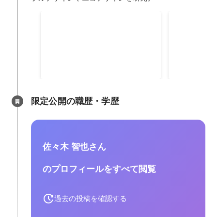
就活氷河期、数十社受けてよ
モノをつく
うやく内定をもらう
テナブルデ
当時は就活氷河期の真っ只中。メ
大学時代に所
ーカーから広告代理店、制作会社
は、サステナ
などたくさんの企業を受けていま
デザインの研
2001年
-
2002年3月
2000年
-
2002
したが、ことごとく落ちてしま
た。ゼミの教
い、結局内定を貰えたのは大学4
ザインの第一
年生の11月とぎりぎりでした。一
で、意気揚々
限定公開の職歴・学歴
時もうデザイナーになれないかも
ぞ！」と思っ
な、と諦めそうになりかけました
以上新しいモ
が、自分の進みたい業界から内定
一生懸命考え
をもらえて、ようやくキャリアが
作では「使え
佐々木 智也さん
スタートするんだと嬉しかったの
テーマに、モ
を覚えています。
に伝えたくて
のプロフィールをすべて閲覧
ロダクトデザ
ました。
過去の投稿を確認する