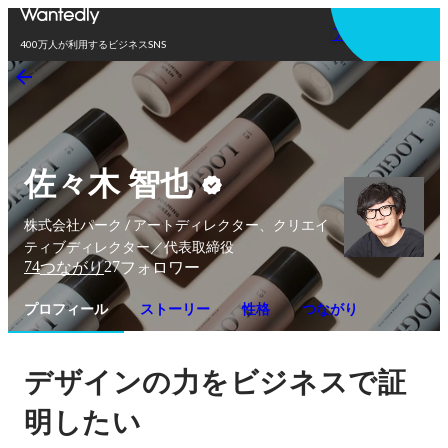
アプリを使う
400万人が利用するビジネスSNS
佐々木 智也
株式会社パーク / アートディレクター、クリエイ
ティブディレクター／代表取締役
74
27
つながり
フォロワー
プロフィール
ストーリー
性格
つながり
デザインの力をビジネスで証
明したい