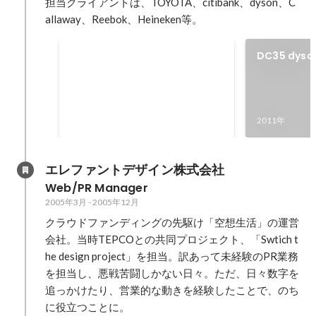
担当クライアントは、TOYOTA、citibank、dyson、C
allaway、Reebok、Heineken等。
マス広告の土俵で戦うことを
DC35 dyson
やめる
トディレク
この頃は「海外の広告賞受賞！」
を合言葉に、毎日アイデアを死ぬ
ほどひねり出そうと頑張っていま
2008年7月
-
2012年
2011年
した。（結局獲れませんでした
が、、、） リーマンショックや震
災、デジタル広告の台頭と、この
エレファントデザイン株式会社
頃あたりからマス広告は曲がり角
Web/PR Manager
に立たされはじめました。その一
2005年3月
-
2005年12月
方で、自分の上司や業界の先輩方
はあくまでマス広告に強いこだわ
クラウドファンディングの先駆け「空想生活」の運営
りを持ち続けていたので、このま
会社。当時TEPCOとの共同プロジェクト、「Swtich t
まではチャンスが回ってくる前に
he design project」を担当。訳あって未経験のPR業務
将来淘汰されるのではないかとい
を担当し、悪戦苦闘しかない日々。ただ、日々数字を
う危機感を抱き、チャンスが多い
追っかけたり、営業的な動きを経験したことで、のち
デジタルの領域に飛び込む決意を
に役立つことに。
固めました。