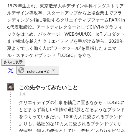
1979年生まれ。東京造形大学デザイン学科インダストリア
ルデザイン専攻卒。スタートアップから上場企業までブラ
ンディングを軸に活動するクリエイティブファームPARK In
c.代表取締役。アートディレクターとしてCI/VIやグラフィ
ックをはじめ、パッケージ、WEBやUI/UX、IoTプロダクト
まで領域を越えたクリエイティブを手がける傍ら、2020年
夏より忙しく働く人の“ワークツール”を目指したミニマ
ル・スキンケアブランド『LOGIC』を立ち
さらに表示
note.com
+2
この先やってみたいこと
未来
クリエイティブの仕事を軸足に置きながら、LOGICに
とどまらず新しい価値や選択肢となるようなブランド
をつくっていきたい。1000万人に愛されるブランド
よりも、熱狂的な10万人に愛されるブランドづくり
が理想。個人の使命としては、デザインの力をビジネ