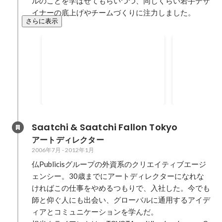
ルのことを学ばせてもらいつつ、同じくらい若手デザ
イナーの底上げやチームづくりに注力しました。
さらに表示
iF Design Award 2016
コードアワード
ャンペーン
2016年9月
2015年5月
Saatchi & Saatchi Fallon Tokyo
アートディレクター
2006年7月
-
2012年1月
仏Publicisグループの外資系のクリエイティブエージ
ェンシー。30歳までにアートディレクターになれな
ければこの仕事をやめるつもりで、入社した。今でも
師と仰ぐ人にも出会い、グローバルに通用するアイデ
ィアとコミュニケーションを学んだ。
