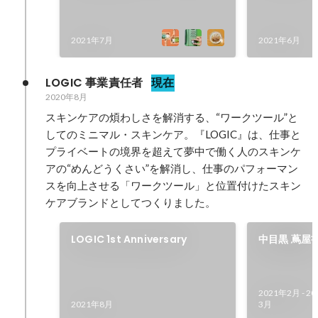
当
2021年7月
2021年6月
LOGIC 事業責任者
現在
2020年8月
スキンケアの煩わしさを解消する、“ワークツール”と
してのミニマル・スキンケア。『LOGIC』は、仕事と
プライベートの境界を超えて夢中で働く人のスキンケ
アの“めんどうくさい”を解消し、仕事のパフォーマン
スを向上させる「ワークツール」と位置付けたスキン
ケアブランドとしてつくりました。
LOGIC 1st Anniversary
中目黒 蔦屋
ップを開催
2021年2月
-
20
2021年8月
3月