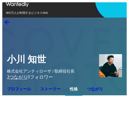
アプリを使う
400万人が利用するビジネスSNS
小川 知世
株式会社アンティローザ / 取締役社長
3
0
つながり
フォロワー
プロフィール
ストーリー
性格
つながり