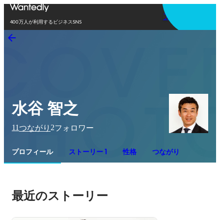
アプリを使う
400万人が利用するビジネスSNS
水谷 智之
11
2
つながり
フォロワー
プロフィール
ストーリー 1
性格
つながり
最近のストーリー