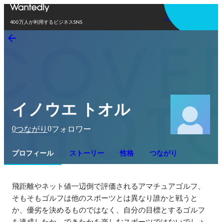
アプリを使う
400万人が利用するビジネスSNS
イノウエ トオル
0
0
つながり
フォロワー
プロフィール
ストーリー
性格
つながり
飛距離やネット値一辺倒で評価されるアマチュアゴルフ、
そもそもゴルフは他のスポーツとは異なり誰かと戦うと
か、優劣を決めるものではなく、自分の目標とするゴルフ
を達成したか、できたかを楽しむスポーツではないでしょ