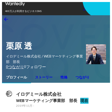
アプリを使う
400万人が利用するビジネスSNS
栗原 透
イロデミール株式会社 / WEBマーケティング事業
部 部長
0
0
つながり
フォロワー
プロフィール
ストーリー
性格
つながり
イロデミール株式会社
WEBマーケティング事業部　部長
現在
2019年11月
-