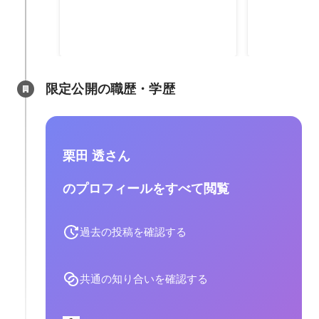
2017年1月
-
2018年6月
2017年
-
2018
限定公開の職歴・学歴
栗田 透さん
のプロフィールをすべて閲覧
過去の投稿を確認する
共通の知り合いを確認する