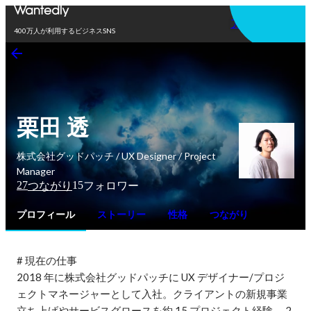
アプリを使う
400万人が利用するビジネスSNS
栗田 透
株式会社グッドパッチ / UX Designer / Project
Manager
27
15
つながり
フォロワー
プロフィール
ストーリー
性格
つながり
# 現在の仕事

2018 年に株式会社グッドパッチに UX デザイナー/プロジ
ェクトマネージャーとして入社。クライアントの新規事業
立ち上げやサービスグロースを約 15 プロジェクト経験。 2