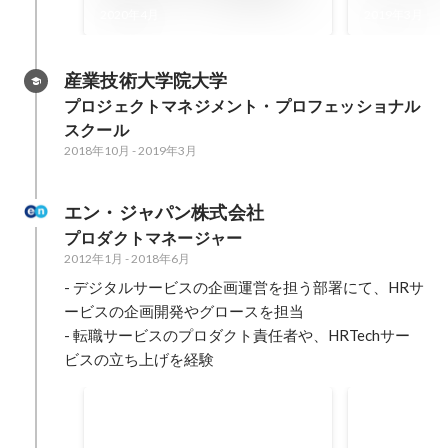
PdMがクライアントワークに
ジメント｜B
2020年4月
2019年3月
挑戦する理由｜Blog｜
Goodpa
Goodpatch グッドパッチ
産業技術大学院大学
プロジェクトマネジメント・プロフェッショナル
スクール
2018年10月
-
2019年3月
エン・ジャパン株式会社
プロダクトマネージャー
2012年1月
-
2018年6月
- デジタルサービスの企画運営を担う部署にて、HRサ
ービスの企画開発やグロースを担当

- 転職サービスのプロダクト責任者や、HRTechサー
ビスの立ち上げを経験
Talent Analytics
HR OnBoa