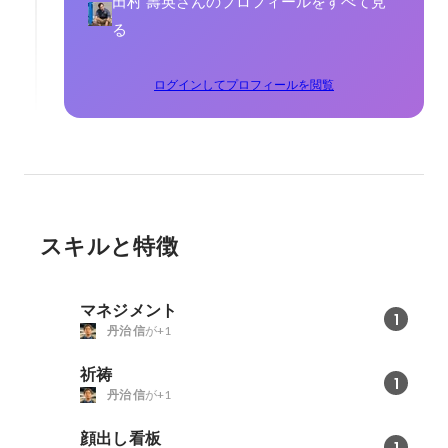
田村 壽英さんのプロフィールをすべて見
る
ログインしてプロフィールを閲覧
スキルと特徴
マネジメント
1
丹治 信
が+1
祈祷
1
丹治 信
が+1
顔出し看板
1