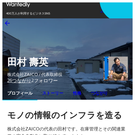
アプリを使う
400万人が利用するビジネスSNS
田村 壽英
株式会社ZAICO / 代表取締役
26
2
つながり
フォロワー
プロフィール
ストーリー
性格
つながり
モノの情報のインフラを造る
株式会社ZAICOの代表の田村です。在庫管理とその関連業