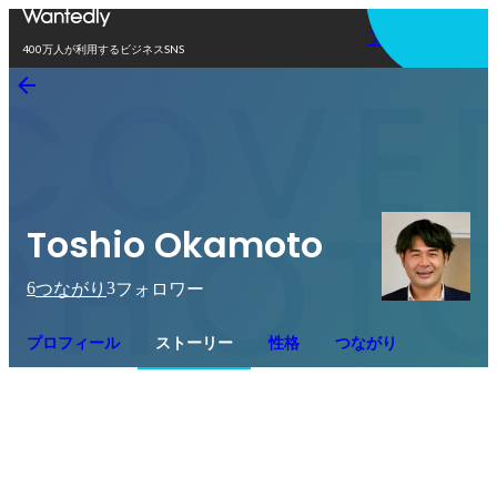
アプリを使う
400万人が利用するビジネスSNS
Toshio Okamoto
6
3
つながり
フォロワー
プロフィール
ストーリー
性格
つながり