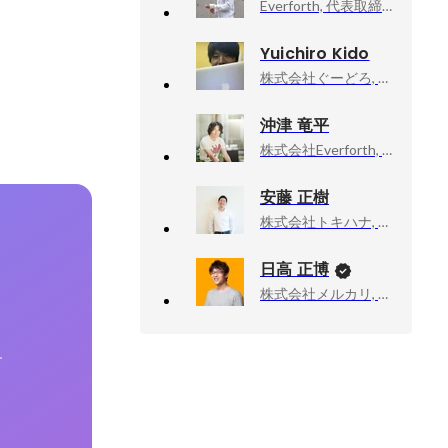
Everforth, 代表取締役 CEO
Yuichiro Kido
株式会社ぐーどろ, マーケティング部
沖津 竜平
株式会社Everforth, CCO
安藤 正樹
株式会社トキハナ, 代表取締役社長
日高 正博
株式会社メルカリ, メルペイ エキスパート（Android）
す