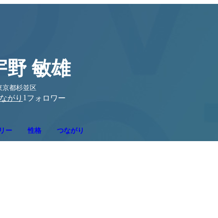
宇野 敏雄
東京都杉並区
1
ながり
フォロワー
リー
性格
つながり