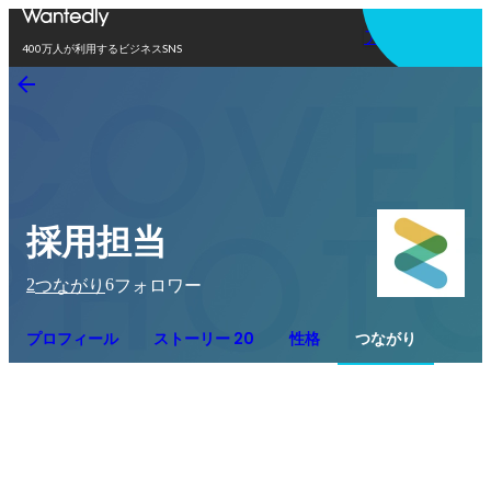
アプリを使う
400万人が利用するビジネスSNS
採用担当
2
6
つながり
フォロワー
プロフィール
ストーリー 20
性格
つながり