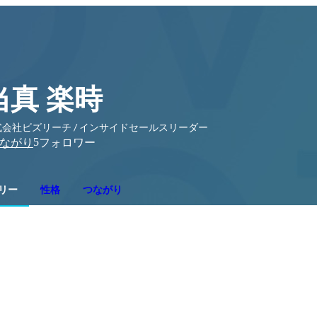
当真 楽時
式会社ビズリーチ / インサイドセールスリーダー
5
ながり
フォロワー
リー
性格
つながり