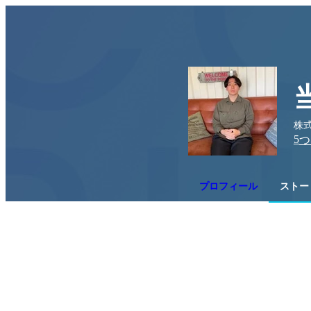
株
5
つ
プロフィール
ストー