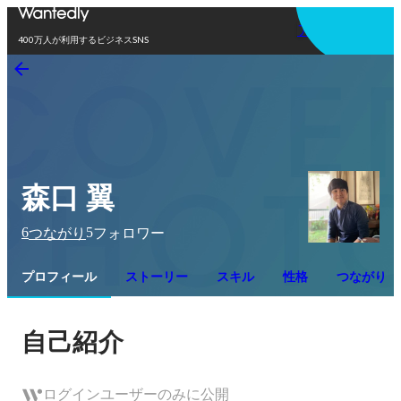
アプリを使う
400万人が利用するビジネスSNS
森口 翼
6
5
つながり
フォロワー
プロフィール
ストーリー
スキル
性格
つながり
自己紹介
ログインユーザーのみに公開