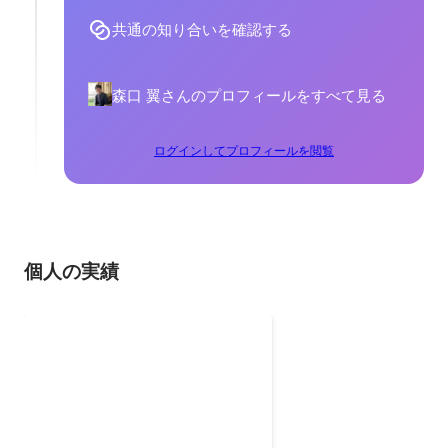
共通の知り合いを確認する
森口 翼さんのプロフィールをすべて見る
ログインしてプロフィールを閲覧
個人の実績
GitHubアカウント
GitHubアカウントページです。
主にWeb地図アプリケーションの
制作に取り組んでいます。
2018年1月