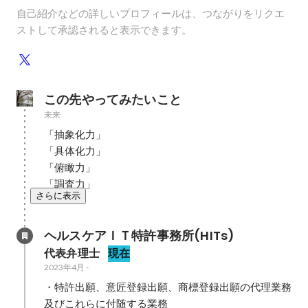
自己紹介などの詳しいプロフィールは、つながりをリクエ
ストして承認されると表示できます。
この先やってみたいこと
未来
「抽象化力」

「具体化力」

「俯瞰力」

「調査力」
さらに表示
ヘルスケアＩＴ特許事務所(HITs)
代表弁理士
現在
2023年4月
-
・特許出願、意匠登録出願、商標登録出願の代理業務
及びこれらに付随する業務
