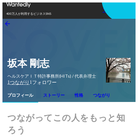
アプリを使う
400万人が利用するビジネスSNS
坂本 剛志
ヘルスケアＩＴ特許事務所(HITs) / 代表弁理士
1
1
つながり
フォロワー
プロフィール
ストーリー
性格
つながり
つながってこの人をもっと知
ろう